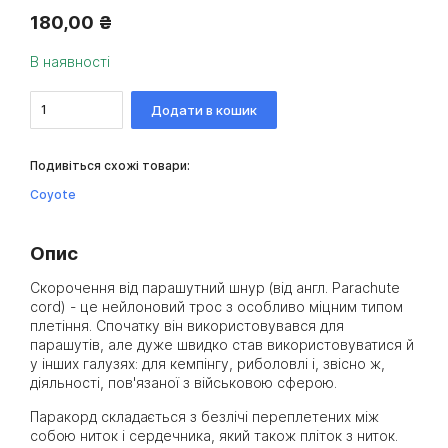
180
,
00
₴
В наявності
Додати в кошик
Подивіться схожі товари:
Coyote
Опис
Скорочення від парашутний шнур (від англ. Parachute
cord) - це нейлоновий трос з особливо міцним типом
плетіння. Спочатку він використовувався для
парашутів, але дуже швидко став використовуватися й
у інших галузях: для кемпінгу, риболовлі і, звісно ж,
діяльності, пов'язаної з військовою сферою.
Паракорд складається з безлічі переплетених між
собою ниток і сердечника, який також пліток з ниток.