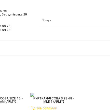
азину:
, Бердичівська 29
7 60 70
6 63 93
СОВА SIZE 46 -
КУРТКА ФЛІСОВА SIZE 48 -
AM (ARMY)
MM14 (ARMY)
Під замовлення